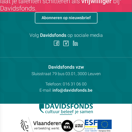
laat je talenten schitteren als
vrijwilliger
bij
Davidsfonds.
Abonneren op nieuwsbrief
Volg
Davidsfonds
op sociale media
Volg
Volg
Volg
ons
ons
ons
op
op
op
Facebook
Instagram
LinkedIn
Contactpersoon:
Davidsfonds vzw
Adres:
Sluisstraat 79
bus 03.01, 3000
Leuven
Telefoon:
016 31 06 00
E-mail:
info@davidsfonds.be