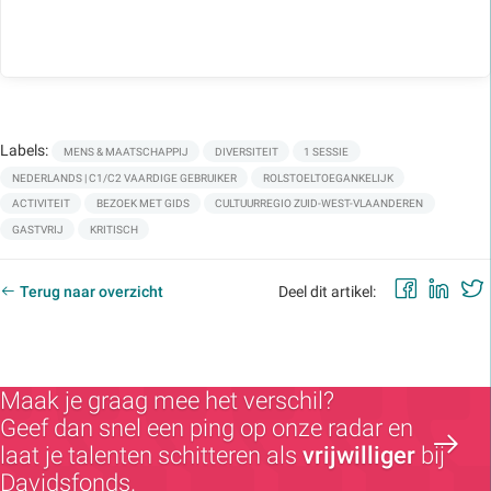
Labels:
MENS & MAATSCHAPPIJ
DIVERSITEIT
1 SESSIE
NEDERLANDS | C1/C2 VAARDIGE GEBRUIKER
ROLSTOELTOEGANKELIJK
ACTIVITEIT
BEZOEK MET GIDS
CULTUURREGIO ZUID-WEST-VLAANDEREN
GASTVRIJ
KRITISCH
Faceb
Lin
Terug naar overzicht
Deel dit artikel:
Maak je graag mee het verschil?
Geef dan snel een ping op onze radar en
laat je talenten schitteren als
vrijwilliger
bij
Davidsfonds.