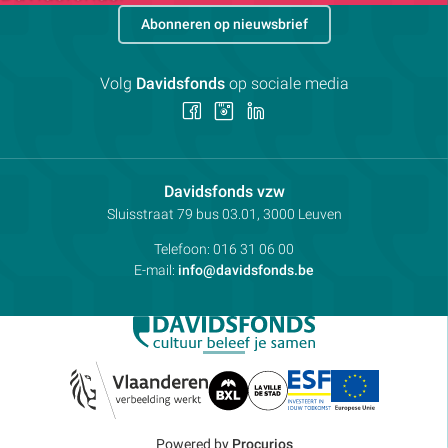
Abonneren op nieuwsbrief
Volg
Davidsfonds
op sociale media
Volg
Volg
Volg
ons
ons
ons
op
op
op
Facebook
Instagram
LinkedIn
Contactpersoon:
Davidsfonds vzw
Adres:
Sluisstraat 79
bus 03.01, 3000
Leuven
Telefoon:
016 31 06 00
E-mail:
info@davidsfonds.be
Powered by
Procurios