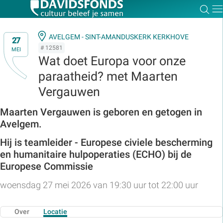
Zoe
Dir
AVELGEM - SINT-AMANDUSKERK KERKHOVE
27
# 12581
MEI
Wat doet Europa voor onze
paraatheid? met Maarten
Zoek:
Vergauwen
Zoeken
Maarten Vergauwen is geboren en getogen in
Avelgem.
Hij is teamleider - Europese civiele bescherming
en humanitaire hulpoperaties (ECHO) bij de
Europese Commissie
woensdag 27 mei 2026 van 19:30 uur tot 22:00 uur
Over
Locatie