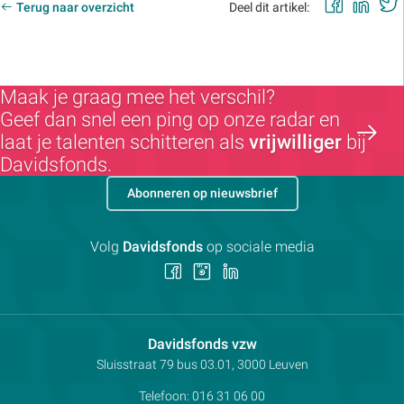
Faceb
Lin
Terug naar overzicht
Deel dit artikel:
Maak je graag mee het verschil?
Geef dan snel een ping op onze radar en
laat je talenten schitteren als
vrijwilliger
bij
Davidsfonds.
Abonneren op nieuwsbrief
Volg
Davidsfonds
op sociale media
Volg
Volg
Volg
ons
ons
ons
op
op
op
Facebook
Instagram
LinkedIn
Contactpersoon:
Davidsfonds vzw
Adres:
Sluisstraat 79
bus 03.01, 3000
Leuven
Telefoon:
016 31 06 00